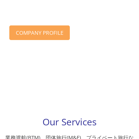
企業系旅行会社として培ったノウハウとネ
ットワークで幅広くお客さまにご支持いた
だいています。
COMPANY PROFILE
Our Services
業務渡航(BTM)、団体旅行(M&E)、プライベート旅行な