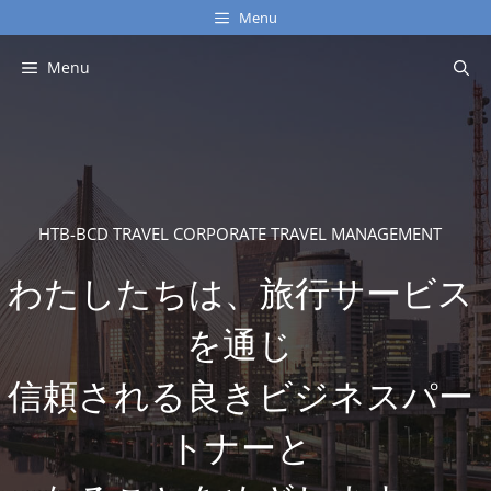
コ
Menu
ン
テ
Menu
ン
ツ
へ
ス
キ
ッ
HTB-BCD TRAVEL CORPORATE TRAVEL MANAGEMENT
プ
わたしたちは、旅行サービス
を通じ
信頼される良きビジネスパー
トナーと