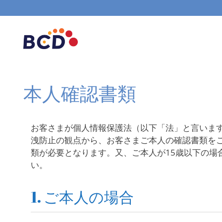
コ
ン
テ
ン
ツ
へ
ス
本人確認書類
キ
ッ
プ
お客さまが個人情報保護法（以下「法」と言います
洩防止の観点から、お客さまご本人の確認書類を
類が必要となります。又、ご本人が15歳以下の
い。
1. ご本人の場合