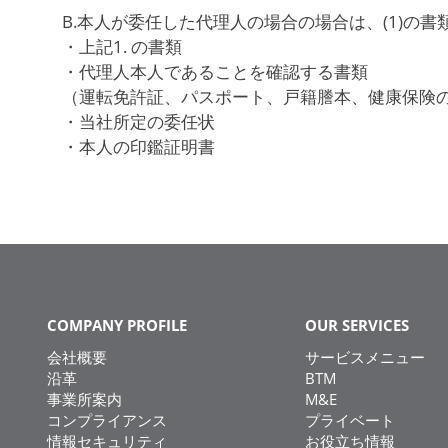
B.本人が委任した代理人の場合の場合は、(1)の
・上記1. の書類
・代理人本人であることを確認する書類
（運転免許証、パスポート、戸籍謄本、健康保険
・当社所定の委任状
・本人の印鑑証明書
COMPANY PROFILE
OUR SERVICES
会社概要
サービスメニュー
沿革
BTM
事業所案内
M&E
コンプライアンス
プライベート
情報セキュリティ
お役立ち情報